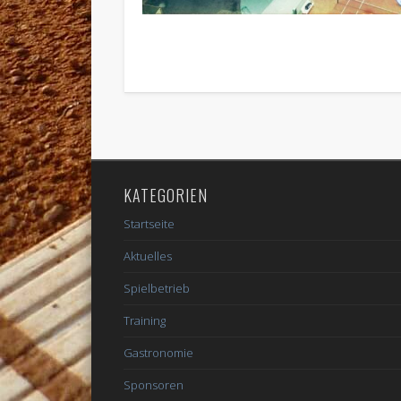
KATEGORIEN
Startseite
Aktuelles
Spielbetrieb
Training
Gastronomie
Sponsoren