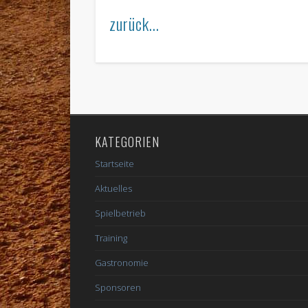
zurück...
KATEGORIEN
Startseite
Aktuelles
Spielbetrieb
Training
Gastronomie
Sponsoren