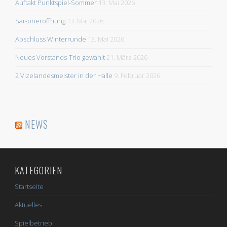
Auftakt Punktspiel-Sommer
13. Mai 2026
Saisoneröffnung
13. Mai 2026
Abschluss Winterrunde
13. Mai 2026
Neues Vorstands-Trio gewählt
21. März 2026
2 Vizelandesmeister in der Halle
9. Februar 2026
NEWS
KATEGORIEN
Startseite
Aktuelles
Spielbetrieb