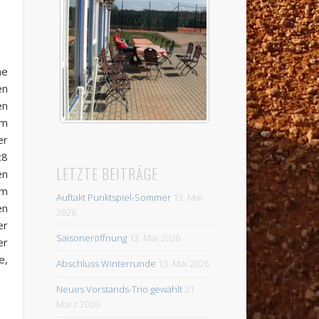
ne
en
en
rm
er
:8
LETZTE BEITRÄGE
en
um
Auftakt Punktspiel-Sommer
13. Mai
en
2026
er
Saisoneröffnung
13. Mai 2026
er
e,
Abschluss Winterrunde
13. Mai 2026
Neues Vorstands-Trio gewählt
21.
März 2026