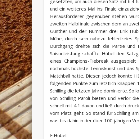
gesetzten, um auch diesen Satz mit 6:4 f
und ein weiteres Mal ins Finale einzuzie
Herausforderer gegenüber stehen würde
zweiten Halbfinale zwischen dem an zwe
Günther und der Nummer drei Erik Hübe
Mühe, durch sein nahezu fehlerfreies S
Durchgang drehte sich die Partie und 
Saisonleistung schaffte Hübel den Satz
eines Champions-Tiebreak ausgespielt 
nochmals höchste Tenniskunst und das Spi
Matchball hatte. Diesen jedoch konnte H
folgenden Punkte zum letztlich knappen 1
Schilling die letzten Jahre dominierte. S
von Schilling Paroli bieten und verlor d
schnell mit 4:1 davon und ließ durch druc
vom Platz geht. So stand für Schilling a
was bis dahin in der über 100 jährigen Ve
E.Hübel