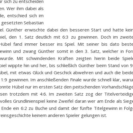
ür sich zu entscheiden
hen. Wer ihm dabei als
, entschied sich im
i gesetzten Sebastian
l. Günther erwischte dabei den besseren Start und hatte kei
piel, den 1. Satz deutlich mit 6:3 zu gewinnen. Doch im zweit
Hübel fand immer besser ins Spiel. Mit seiner bis dato best
gewinn und zwang Günther somit in den 3. Satz, welcher in Fo
wurde. Mit schwindenden Kräften zeigten hierin beide Spiel
el wippte hin und her, bis schließlich Günther beim Stand von 9
übel, mit etwas Glück und Geschick abwehren und auch die beid
1:9 gewinnen. Im anschließenden Finale wurde schnell klar, war
o konnte Hübel nur im ersten Satz den peitschenden Vorhandschläg
iesen trotzdem mit 4:6. Im zweiten Satz zog der Titelverteidig
kvolles Grundlinienspiel keine Zweifel daran wer am Ende als Sieg
m Ende ein 6:2 zu Buche und damit der fünfte Titelgewinn in Folg
reinsgeschichte keinem anderen Spieler gelungen ist.