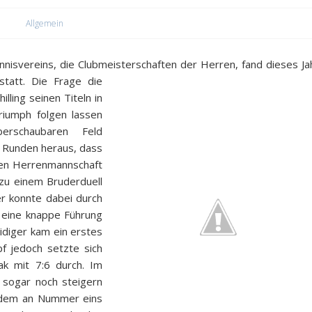
Allgemein
nisvereins, die Clubmeisterschaften der Herren, fand dieses Ja
tatt. Die Frage die
lling seinen Titeln in
Triumph folgen lassen
erschaubaren Feld
en Runden heraus,
dass
sten Herrenmannschaft
zu einem Bruderduell
er konnte dabei durch
tz eine knappe Führung
idiger kam ein erstes
f jedoch setzte sich
ak mit 7:6 durch. Im
r sogar noch steigern
k, dem an Nummer eins