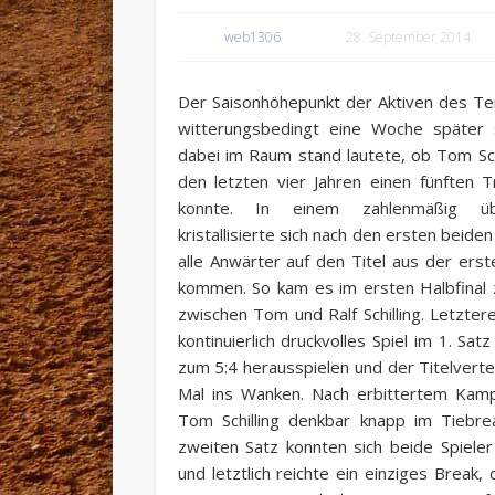
web1306
28. September 2014
Der Saisonhöhepunkt der Aktiven des Ten
witterungsbedingt eine Woche später s
dabei im Raum stand lautete, ob Tom Schi
den letzten vier Jahren einen fünften 
konnte. In einem zahlenmäßig üb
kristallisierte sich nach den ersten beid
alle Anwärter auf den Titel aus der er
kommen. So kam es im ersten Halbfinal 
zwischen Tom und Ralf Schilling. Letzter
kontinuierlich druckvolles Spiel im 1. Sa
zum 5:4 herausspielen und der Titelverte
Mal ins Wanken. Nach erbittertem Kamp
Tom Schilling denkbar knapp im Tiebre
zweiten Satz konnten sich beide Spiele
und letztlich reichte ein einziges Brea